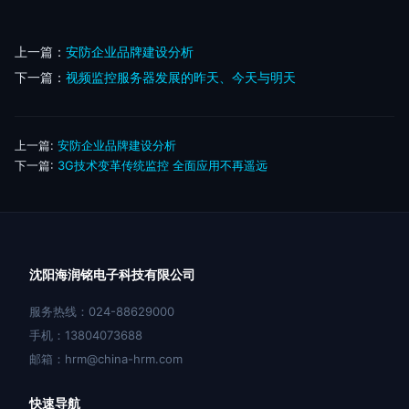
上一篇：
安防企业品牌建设分析
下一篇：
视频监控服务器发展的昨天、今天与明天
上一篇:
安防企业品牌建设分析
下一篇:
3G技术变革传统监控 全面应用不再遥远
沈阳海润铭电子科技有限公司
服务热线：024-88629000
手机：13804073688
邮箱：hrm@china-hrm.com
快速导航