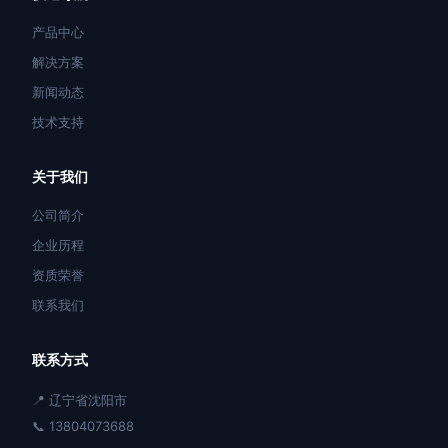
产品中心
解决方案
新闻动态
技术支持
关于我们
公司简介
企业历程
资质荣誉
联系我们
联系方式
📍 辽宁省沈阳市
📞 13804073688