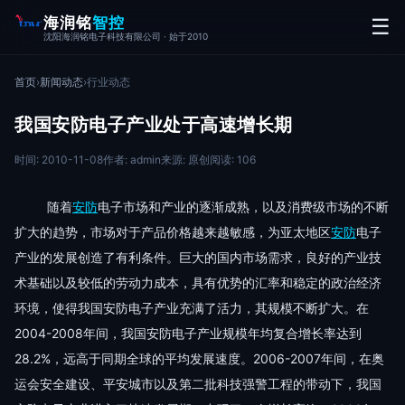
海润铭
智控
☰
沈阳海润铭电子科技有限公司 · 始于2010
首页
›
新闻动态
›
行业动态
我国安防电子产业处于高速增长期
时间: 2010-11-08
作者: admin
来源: 原创
阅读: 106
随着
安防
电子市场和产业的逐渐成熟，以及消费级市场的不断
扩大的趋势，市场对于产品价格越来越敏感，为亚太地区
安防
电子
产业的发展创造了有利条件。巨大的国内市场需求，良好的产业技
术基础以及较低的劳动力成本，具有优势的汇率和稳定的政治经济
环境，使得我国安防电子产业充满了活力，其规模不断扩大。在
2004-2008年间，我国安防电子产业规模年均复合增长率达到
28.2%，远高于同期全球的平均发展速度。2006-2007年间，在奥
运会安全建设、平安城市以及第二批科技强警工程的带动下，我国