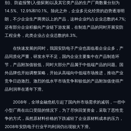
别)、防盗报警(入侵探测)以及其它类产品的生产厂商数量分别为
14.5%、12.9%和10.1%。除此之外，企业多元化经营的趋势逐渐明
朗，不少企业生产两类以上的产品，这种企业约占企业总数的4.7%;
还有部分企业积极向产业链下游发展，在制造产品的同时开展安防
工程业务，此类企业占企业总数的8.3%。
在快速发展的同时，我国安防电子产业也面临着企业众多，产
品同质化严重，研发水平不足，国内企业主要集中在产品制造环
节，产品附加值较低，同时大部分产品属于中低端产品的问题。国
外品牌也开始调整策略，开始从高端向中低端市场推进，推动产业
竞争日趋激烈。激烈的低水平市场竞争和较低的产品附加值使得产
品利润率在逐年下滑。
2008年，全球金融危机引起了国内外市场需求的减弱，一些中
小型厂商在出口受阻的情况下，为了尽快回笼资金，采取了恶性竞
争的方式，虽然原材料价格的下跌减轻了企业原材料成本的压力，
2008年安防电子行业平均利润仍出现较大下滑。