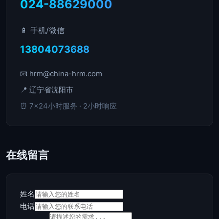
024-88629000
📱 手机/微信
13804073688
📧 hrm@china-hrm.com
📍 辽宁省沈阳市
⏰ 7×24小时服务 · 2小时响应
在线留言
姓名
电话