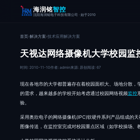
海润铭
智控
沈阳海润铭电子科技有限公司 · 始于2010
首页
›
解决方案
›
技术应用解决方案
天视达网络摄像机大学校园监
时间: 2010-11-10
作者: admin
来源: 原创
阅读: 67
现在各地市的大学都普遍存在着校园面积大、场地分散，
的需求，越来越多的学校开始考虑通过校园网络视频
监控
验。
采用奥欣电子的网络摄像机(IPC)软硬件系列产品组成
图像传送，在监控室完成对校园重点区域（如学校操场、