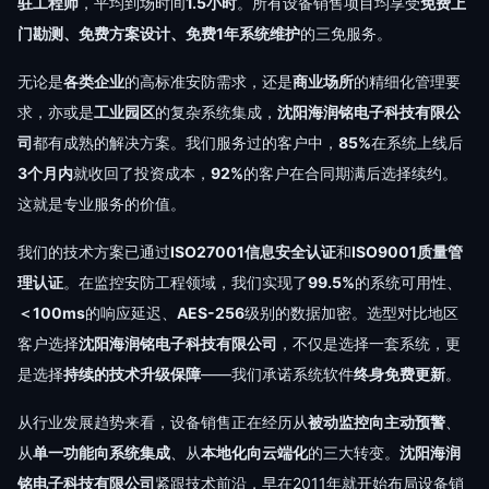
驻工程师
，平均到场时间
1.5小时
。所有设备销售项目均享受
免费上
门勘测、免费方案设计、免费1年系统维护
的三免服务。
无论是
各类企业
的高标准安防需求，还是
商业场所
的精细化管理要
求，亦或是
工业园区
的复杂系统集成，
沈阳海润铭电子科技有限公
司
都有成熟的解决方案。我们服务过的客户中，
85%
在系统上线后
3个月内
就收回了投资成本，
92%
的客户在合同期满后选择续约。
这就是专业服务的价值。
我们的技术方案已通过
ISO27001信息安全认证
和
ISO9001质量管
理认证
。在监控安防工程领域，我们实现了
99.5%
的系统可用性、
＜100ms
的响应延迟、
AES-256
级别的数据加密。选型对比地区
客户选择
沈阳海润铭电子科技有限公司
，不仅是选择一套系统，更
是选择
持续的技术升级保障
——我们承诺系统软件
终身免费更新
。
从行业发展趋势来看，设备销售正在经历从
被动监控向主动预警
、
从
单一功能向系统集成
、从
本地化向云端化
的三大转变。
沈阳海润
铭电子科技有限公司
紧跟技术前沿，早在2011年就开始布局设备销