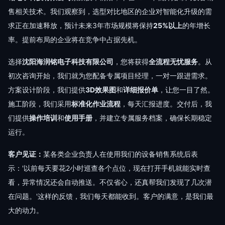
售相关技术。我们观察到，选型对比地区的企业对智能化升级的需
求正在加速释放，预计未来3年市场规模将保持
25%以上
的年增长
率。提前布局的企业将在竞争中占据先机。
选择
沈阳海润铭电子科技有限公司
，您将获得
全流程无忧服务
。从
初次咨询开始，我们就为您配备专属项目经理，一对一跟进需求。
方案设计阶段，我们提供
3D效果图
和
详细报价单
，让您一目了然。
施工阶段，我们采用
标准化作业流程
，每天汇报进度。交付后，我
们提供
操作培训
和
使用手册
，并建立专属服务档案，确保长期稳定
运行。
客户见证：
某各类企业负责人在使用我们的设备销售系统后表
示：'以前每天要花2小时巡查各个点位，现在打开手机就能实时查
看，异常情况还会自动推送。不仅省心，还真帮我们发现了几次潜
在问题。'这样的反馈，我们每天都能收到。客户的满意，是我们最
大的动力。