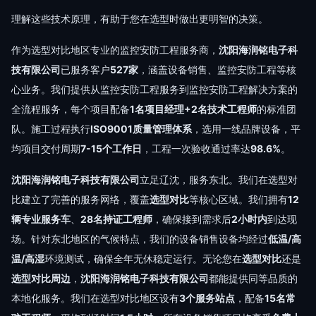
理解这些技术原理，有助于您在选型时做出更明智的决策。
作为选型对比地区专业的监控安防工程服务商，
沈阳海润铭电子科
技有限公司
已服务客户
527家
，涵盖设备销售、监控安防工程等核
心业务。我们提供从监控安防工程服务到监控安防工程解决方案的
全流程服务，每个项目配备
1名项目经理+2名技术工程师
的标准团
队。施工过程执行
ISO9001质量管理体系
，选用一线品牌设备，平
均项目交付周期
7-15个工作日
，工程一次验收通过率达
98.6%
。
沈阳海润铭电子科技有限公司
立足辽沈，服务东北。我们在选型对
比建立了完善的服务网络，覆盖
选型对比
等核心区域。我们拥有
12
辆专业服务车
、
28名持证工程师
，确保接到需求后
2小时内
到达现
场。针对东北地区的气候特点，我们的设备销售设备均经过
低温/高
温/高湿
环境测试，确保全年无休稳定运行。无论您在
选型对比
还是
选型对比周边
，
沈阳海润铭电子科技有限公司
都能提供同等品质的
本地化服务。我们在选型对比地区设有
3个服务站点
，配备
15名常