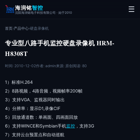
海润铭
智控
☰
沈阳海润铭电子科技有限公司 · 始于2010
首页
›
产品中心
›
硬盘录像机
专业型八路手机监控硬盘录像机 HRM-
H8308T
时间: 2010-12-02
作者: admin
来源: 原创
阅读: 80
1）标准H.264
2）8路视频，4路音频，视频帧率200帧
3）支持VGA、监视器同时输出
4）分辨率：显示D1,录像CIF
5）回放通道数：单画面、四画面回放
6）支持WINCE和Symbian手机
监控
，支持3G
7）支持云台预置点和自动巡航