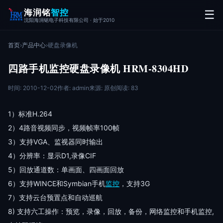
海润铭
智控
☰
沈阳海润铭电子科技有限公司 · 始于2010
首页
›
产品中心
›
硬盘录像机
四路手机监控硬盘录像机 HRM-8304HD
时间: 2010-12-02
作者: admin
来源: 原创
阅读: 83
1）标准H.264
2）4路音视频同步，视频帧率100帧
3）支持VGA、监视器同时输出
4）分辨率：显示D1,录像CIF
5）回放通道数：单画面、四画面回放
6）支持WINCE和Symbian手机
监控
，支持3G
7）支持云台预置点和自动巡航
8) 支持六工操作：预览，录像，回放，备份，网络监控和手机监控,