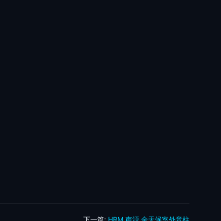
下一篇:
HRM 声源 全天候室外音柱