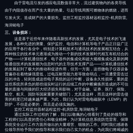
由于雷电流引发的感应电流数值非常大，流过建筑物内的各类导线
由于内阻值存在而产生大量的热量。引起导线周围可燃物体的燃烧，进而
引发火灾。造成财产的大量损失。监控工程监控器材远程监控-机房防雷,
海润铭电子
三、设备损坏：
这是基于近些年来伴随着高新技术的发展，尤其是电子技术的飞速
发展，各种先进的测量、保护监控、电信和计算机等电子产品正日益广泛
的应用于各行各业中，特别是计算机技术与通讯技术的发展相互结合，从
两种独立的技术单元逐渐成为推动一个新的技术发展时代相互有机结合的
产物――计算机通信技术，电子器件的集成化和超大规模集成化及新的网
络通信技术的发展都为信息时代的主导技术支撑产品――计算机通信技术
的发展起到了极大的推动和促进作用，但另一方面，这些微电子仪器设备
普遍存在着绝缘强度低，过电压耐受能力差等致命弱点，一旦遭受雷击过
压的冲击，轻则造成这些电子系统的运行中断，设备永久性损坏，重的是
这些系统所承负的那些须实时运行的后续工作的中断瘫痪所造成的不可估
量的直接与间接的巨大经济损失和影响，对于金融、证券、医疗、保险、
航空、航天、国防等国家重要关键部门，尤其是这样，而且这样的雷击侵
害的程度已经越来越严重。为此，我们认为对雷电电磁脉冲（
LEMP）的
防护，不但是必要的，而且是必须实施的。
监控工程监控器材远程监控-机房防雷,海润铭电子
通过实际工作过程的了解，我们以敬佩的心情看到了贵处的领导和
工程师们以高度的责任心和敬业精神，为计算机信息系统防范雷害、保障
系统安全运行工作方面所做出的大量艰苦、细致的工作。同时我们感谢各
位领导所给予我们的指导和展示我们自己实力的机会，为此我们将竭诚的