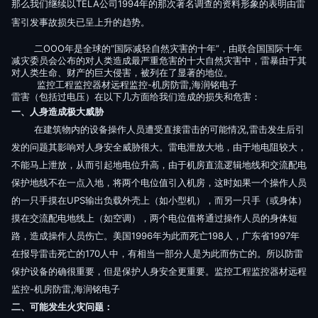
那么我们继续以TELA公司1994年的那次著名调查的资料形象的表明由雷
害引发事故损失已呈上升的趋势。
二ООО年是全球的“国际减轻自然灾害的十年”，由联合国国际十年
减灾委员会公布的对人类造成最严重危害的十大自然灾害中，雷暴由于其
对人类生命、财产的巨大侵害，被列在了显著的地位。
监控工程监控器材远程监控-机房防雷,海润铭电子
雷害（包括过电压）在以下几方面给我们造成的损失和危害：
一、人身造成极大威胁
在建筑物内的设备操作人员遭受直接雷击的可能情况
,雷击发生后引
发的问题其影响对人身安全威胁很大。雷电泄放大地，由于地电阻较大，
不能马上泄放，从而引起地电位升高，由于机房直流逻辑地线和交流配电
保护地线不在一点入地，将两个电位值引入机房，这时如果一个操作人员
的一只手摸在UPS输出负载外壳上（如小型机），而另一只手（或身体）
摸在交流配电地线上（如空调），两个电位值将通过操作人员的身体短
路，造成操作人员伤亡。美国1996年为此而死亡198人，广东省1997年
在报导雷击死亡的170人中，有相当一部分人是为此而伤亡的。所以防雷
保护设备的确很重要，但是保护人身安全更重要。监控工程监控器材远程
监控-机房防雷,海润铭电子
二、可能发生火灾问题：