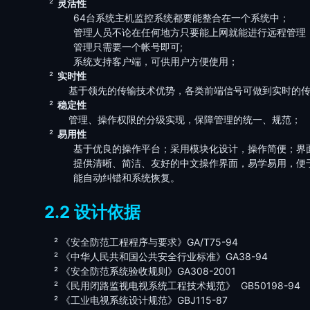
²
灵活性
64
台系统主机监控系统都要能整合在一个系统中；
管理人员不论在任何地方只要能上网就能进行远程管理
管理只需要一个帐号即可
;
系统支持客户端，可供用户方便使用；
²
实时性
基于领先的传输技术优势，各类前端信号可做到实时的
²
稳定性
管理、操作权限的分级实现，保障管理的统一、规范；
²
易用性
基于优良的操作平台；采用模块化设计，操作简便；界
提供清晰、简洁、友好的中文操作界面，易学易用，便
能自动纠错和系统恢复。
2.2
设计依据
²
《安全防范工程程序与要求》
GA/T75-94
²
《中华人民共和国公共安全行业标准》
GA38-94
²
《安全防范系统验收规则》
GA308-2001
²
《民用闭路监视电视系统工程技术规范》
GB50198-94
²
《工业电视系统设计规范》
GBJ115-87