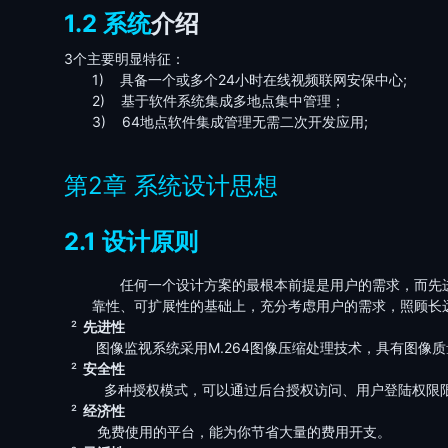
1.2
系统
介绍
3
个主要明显特征：
1)
具备一个或多个
24
小时在线视频联网安保中心
;
2)
基于软件系统集成多地点集中管理；
3)
64
地点软件集成管理无需二次开发应用
;
第2章
系统设计思想
2.1
设计原则
任何一个设计方案的最根本前提是用户的需求，而先
靠性、可扩展性的基础上，充分考虑用户的需求，照顾长
²
先进性
图像监视系统采用
M.264
图像压缩处理技术，具有图像质
²
安全性
多种授权模式，可以通过后台授权访问、用户登陆权限
²
经济性
免费使用的平台，能为你节省大量的费用开支。