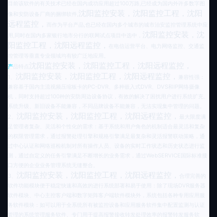
目前该软件的有关技术已经在国内成功应用超过100万路,已经成为国内外许多数字图
沈阳监控安装，沈阳监控工程，沈阳
像和安防设备厂商的捆绑软件,
远程监控，
而作为平台产品,也已经在国内多个城市的城市治安监控管理系统中应
沈阳监控安装，沈
用,同时在国内多家银行地市分行的联网试点项目中选中，
阳监控工程，沈阳远程监控，
在电信运营平台、电力网络监控、交通监
控管理等垂直专业领域均有较广泛地应用。
沈阳监控安装，沈阳监控工程，沈阳远程监控，
产
品特点
沈阳监控安装，沈阳监控工程，沈阳远程监控，
1
、
兼容性强：
兼容基于国内主流视频压缩板卡的PC-DVR、多种嵌入式DVR、DVS和IP网络摄像
机，同时支持超过100种的安防周边设备协议，有效的解决了困扰用户进行系统扩充、
系统升级、新旧设备不能兼容，不同品牌设备不能兼容，无法实现集中管理的问题。
沈阳监控安装，沈阳监控工程，沈阳远程监控，
2
、
最大限度满
足管理者复杂、灵活和个性化的需求：基于系统和用户角色的机制适合最灵活和复杂
的权限管理需求，通过报警处理引擎和规格引擎满足最复杂和灵活报警联动策略，通
过中心认证和网络巡检机制对所有操作人员、设备的实时工作状态和历史状态进行监
测，通过自定义的任务引擎满足不断增长的业务需求，通过WebSERVICE国际标准接
口方便的企业业务管理系统无缝整合。
沈阳监控安装，沈阳监控工程，沈阳远程监控，
3
、
合理完善的
软件功能模块便于稳定快速和高效的进行系统部署和易于使用：除了现场DVR服务器
软件模块、中心主控客户端和数字矩阵客户端软件模块外，系统包括各种专用应用服
务软件模块：如可以用于全系统所有被监控设备和应用服务软件集中配置监测与认证
管理的系统管理服务软件、专门用于提高报警接收转发处理效率的报警转发服务软