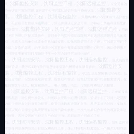
沈阳监控安装，沈阳监控工程，沈阳远程监控，
9
、
安全可靠的
沈阳监控安
身份认证和权限管理:支持基于令牌和SSL协议的集中身份认证，
装，沈阳监控工程，沈阳远程监控，
采用WebSERVICE标准访问数据
库，不直接开发数据库通讯端口，保证身份认证安全可靠。支持基于角色存取模型的
沈阳监控安装，沈阳监控工程，沈阳远程监控，
权限管理，
可以
在不同的组织下配关联角色，并对角色的监控管理权限和界面访问权限进行灵活的授
权，再将人员与单个或多个角色加以设置，因此权限管理非常方便，可以满足不同行
业应用复杂的需求，由于系统中的所有操作都要由权限管理中心许可，因此任何用户
的权限改变能够即时反映到任何一个用户对任何系统的操作。
沈阳监控安装，沈阳监控工程，沈阳远程监控，
10
、
强大的报警
沈阳监控安
策略管理：基于J2EE自带的消息传递引擎的报警转发服务软件，
装，沈阳监控工程，沈阳远程监控，
可以定义报警的获取和分发、报
警设置维护、报警关联规则管理、报警动作管理、报警日志管理和报警搜索查询，包
括报警文字信息、触发视频弹出、电子地图、语音、报警邮件和短消息报警。
沈阳监控安装，沈阳监控工程，沈阳远程监控，
11
、
方便的设备
管理配置：对任何一种设备，都可以在管理中心进行配置，管理中心可以对指定范围
内的任何设备进行批量的配置，批量的读取和批量的对比。系统实施的时候，实施人
员可以现在管理中心离线配置好所有的设备参数，一次性地对符合条件的所有设备进
行设置。系统设置的过程是在后台运行的，不影响用户目前的工作。
沈阳监控安装，沈阳监控工程，沈阳远程监控，
12
、
随时监控和
掌握任何设备的当前运行状况和运行历史：任何时候都可以知道某一个用户对那些设