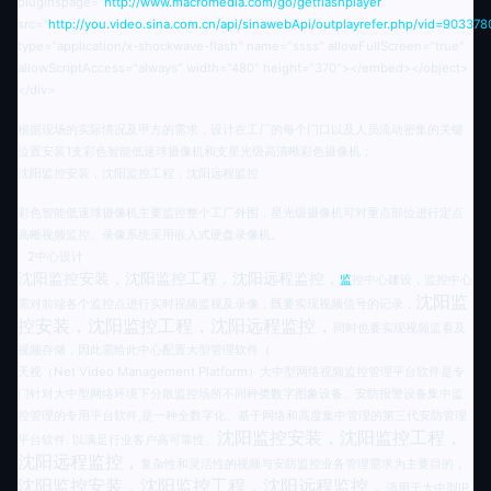
pluginspage="
http://www.macromedia.com/go/getflashplayer
"
src="
http://you.video.sina.com.cn/api/sinawebApi/outplayrefer.php/vid=
type="application/x-shockwave-flash" name="ssss" allowFullScreen="true"
allowScriptAccess="always" width="480" height="370"></embed></object>
</div>
根据现场的实际情况及甲方的需求，设计在工厂的每个门口以及人员流动密集的关键
位置安装1支彩色智能低速球摄像机和支星光级高清晰彩色摄像机；
沈阳监控安装，沈阳监控工程，沈阳远程监控
彩色智能低速球摄像机主要监控整个工厂外围，星光级摄像机可对重点部位进行定点
高晰视频监控。录像系统采用嵌入式硬盘录像机。
2
中心设计
沈阳监控安装，沈阳监控工程，沈阳远程监控，
监
控中心建设，监控中心
沈阳监
需对前端各个监控点进行实时视频监视及录像，既要实现视频信号的记录，
控安装，沈阳监控工程，沈阳远程监控，
同时也要实现视频监看及
视频存储，因此需给此中心配置大型管理软件（
天视（Net Video Management Platform）大中型网络视频监控管理平台软件是专
门针对大中型网络环境下分散监控场所不同种类数字图象设备、安防报警设备集中监
控管理的专用平台软件,是一种全数字化、基于网络和高度集中管理的第三代安防管理
沈阳监控安装，沈阳监控工程，
平台软件. 以满足行业客户高可靠性、
沈阳远程监控，
复杂性和灵活性的视频与安防监控业务管理需求为主要目的，
沈阳监控安装，沈阳监控工程，沈阳远程监控，
适用于大中型IP