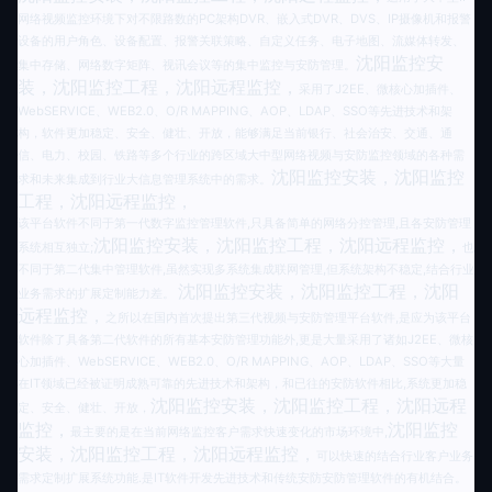
网络视频监控环境下对不限路数的PC架构DVR、嵌入式DVR、DVS、IP摄像机和报警
设备的用户角色、设备配置、报警关联策略、自定义任务、电子地图、流媒体转发、
沈阳监控安
集中存储、网络数字矩阵、视讯会议等的集中监控与安防管理。
装，沈阳监控工程，沈阳远程监控，
采用了J2EE、微核心加插件、
WebSERVICE、WEB2.0、O/R MAPPING、AOP、LDAP、SSO等先进技术和架
构，软件更加稳定、安全、健壮、开放，能够满足当前银行、社会治安、交通、通
信、电力、校园、铁路等多个行业的跨区域大中型网络视频与安防监控领域的各种需
沈阳监控安装，沈阳监控
求和未来集成到行业大信息管理系统中的需求。
工程，沈阳远程监控，
该平台软件不同于第一代数字监控管理软件,只具备简单的网络分控管理,且各安防管理
沈阳监控安装，沈阳监控工程，沈阳远程监控，
系统相互独立;
也
不同于第二代集中管理软件,虽然实现多系统集成联网管理,但系统架构不稳定,结合行业
沈阳监控安装，沈阳监控工程，沈阳
业务需求的扩展定制能力差。
远程监控，
之所以在国内首次提出第三代视频与安防管理平台软件,是应为该平台
软件除了具备第二代软件的所有基本安防管理功能外,更是大量采用了诸如J2EE、微核
心加插件、WebSERVICE、WEB2.0、O/R MAPPING、AOP、LDAP、SSO等大量
在IT领域已经被证明成熟可靠的先进技术和架构，和已往的安防软件相比,系统更加稳
沈阳监控安装，沈阳监控工程，沈阳远程
定、安全、健壮、开放，
监控，
沈阳监控
最主要的是在当前网络监控客户需求快速变化的市场环境中,
安装，沈阳监控工程，沈阳远程监控，
可以快速的结合行业客户业务
需求定制扩展系统功能.是IT软件开发先进技术和传统安防安防管理软件的有机结合。