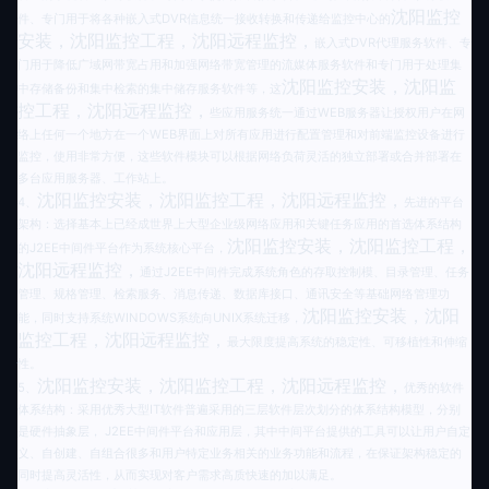
沈阳监控
件、专门用于将各种嵌入式DVR信息统一接收转换和传递给监控中心的
安装，沈阳监控工程，沈阳远程监控，
嵌入式DVR代理服务软件、专
门用于降低广域网带宽占用和加强网络带宽管理的流媒体服务软件和专门用于处理集
沈阳监控安装，沈阳监
中存储备份和集中检索的集中储存服务软件等，这
控工程，沈阳远程监控，
些应用服务统一通过WEB服务器让授权用户在网
络上任何一个地方在一个WEB界面上对所有应用进行配置管理和对前端监控设备进行
监控，使用非常方便，这些软件模块可以根据网络负荷灵活的独立部署或合并部署在
多台应用服务器、工作站上。
沈阳监控安装，沈阳监控工程，沈阳远程监控，
4
、
先进的平台
架构：选择基本上已经成世界上大型企业级网络应用和关键任务应用的首选体系结构
沈阳监控安装，沈阳监控工程，
的J2EE中间件平台作为系统核心平台，
沈阳远程监控，
通过J2EE中间件完成系统角色的存取控制模、目录管理、任务
管理、规格管理、检索服务、消息传递、数据库接口、通讯安全等基础网络管理功
沈阳监控安装，沈阳
能，同时支持系统WINDOWS系统向UNIX系统迁移，
监控工程，沈阳远程监控，
最大限度提高系统的稳定性、可移植性和伸缩
性。
沈阳监控安装，沈阳监控工程，沈阳远程监控，
5
、
优秀的软件
体系结构：采用优秀大型IT软件普遍采用的三层软件层次划分的体系结构模型，分别
是硬件抽象层， J2EE中间件平台和应用层，其中中间平台提供的工具可以让用户自定
义、自创建、自组合很多和用户特定业务相关的业务功能和流程，在保证架构稳定的
同时提高灵活性，从而实现对客户需求高质快速的加以满足。