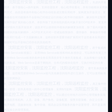
沈阳监控安装，沈阳监控工程，沈阳远程监控，
6
、
先进的开发
技术：基于微核心+插件架构，支持容器技术，核心程序轻量化，所有功能模块采用插
件方式，由容器将插件和核心程序自动组装成完整应用程序，架构更加开放灵活，更
换修改任何功能插件不会影响已经稳定运行的核心程序和功能插件，解决软件定制开
发和升级扩展的核心技术。本软件除了支持传统的面向对象开发OOP技术外，更支持
AOP面向方面开发技术，该技术可以使得软件模块的解耦更加彻底，除了面向对象功
能模块的纵向解耦外，AOP技术允许对一些诸如权限操作、缓存操作、事物操作等横
向应用打包成一个方面解耦出来，这样在软件需要功能扩展而对于这些基本应用进行
修改时可以不影响已经存在的其他程序。
沈阳监控安装，沈阳监控工程，沈阳远程监控，
7
、
易于集成的
Web Service标准接口：采用Web Service标准和XML标准协议，可以和所有第三方
支持Web Service标准的各种业务应用系统非常方便的无缝集成，比如和银行业务系
统的集成。Web Service是基于网络的、分布式的模块化组件，它执行特定的任务，
沈阳监控安装，沈阳监控工程，沈阳远程监控，
遵守具体的技术
规范，这些规范使得Web Service能与其他兼容的组件进行互操作，它可以使用标准
的互联网协议。
沈阳监控安装，沈阳监控工程，沈阳远程监控，
8
、
真正集中的
沈阳监控安装，沈
统一管理：软件具有统一的中心管理服务，采用B/S架构，
阳监控工程，沈阳远程监控，
可以通过任何地方访问中心管理服务实现
对系统所有机构、人员、设备、用户角色、设备配置、报警关联策略、自定义任务、
电子地图、流媒体转发、集中存储、视讯会议应用服务的集中设置管理，而不是采用
相互独立的管理系统。