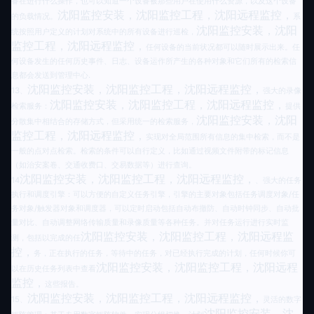
备在进行什么操作，也可以知道一个设备被那些用户在使用什么资源，以及这个设备
沈阳监控安装，沈阳监控工程，沈阳远程监控，
的负载情况。
系
沈阳监控安装，沈阳
统按照用户定义的计划对系统中的所有设备进行巡检，
监控工程，沈阳远程监控，
任何设备的当前状况都可以随时展示出来。任
何设备发生的任何历史事件、日志、设备运作所产生的各种对象和它们所有的检索信
息都会发送到管理中心.
沈阳监控安装，沈阳监控工程，沈阳远程监控，
13
、
强大的录像
沈阳监控安装，沈阳监控工程，沈阳远程监控，
检索服务：
提供
沈阳监控安装，沈阳
分散集中相结合的存储方式，但采用统一的检索服务，
监控工程，沈阳远程监控，
实现对全局范围所有信息的集中检索，而不是
一般的点对点检索。检索的条件可以自行定义，比如通过视频文件附带的标记信息
（如治安案卷、交通收费口、交易数据等）进行查询。
沈阳监控安装，沈阳监控工程，沈阳远程监控，
14
、强大的任务
执行和调度引擎：可以方便的自定义任务引擎，引擎的主要对象包括任务调度对象/任
务对象/触发器对象和调度器，可以定时启动包括自动布撤防、自动时钟同步、自动批
量对比、自动调整网络传输质量和录像质量等各种任务。并对任务运行进行实时监
沈阳监控安装，沈阳监控工程，沈阳远程监
测，包括以完成的任
控，
务，正在执行的任务，等待中的任务，对已经执行完成的计划，任何时候你可
沈阳监控安装，沈阳监控工程，沈阳远程
以在历史任务列表中查看
监控，
这些报告。
沈阳监控安装，沈阳监控工程，沈阳远程监控，
15
、
灵活的数字
沈阳监控安装，沈