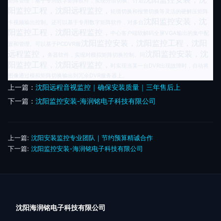
矩阵管理：基于专用数字矩阵软件，实现分组切换、计划
阳监控工程，沈阳远程监控，
轮循切换和报警切换等灵活的硬解压矩阵
沈阳监控安装，沈
卡视频输出控制。还可以基于专用数字矩阵软件，对多台
阳监控工程，沈阳远程监控，
中心客户端软解码全屏VGA输出的集中配
沈阳监控安装，沈阳监控工程，沈阳
置和管理。可以基于PCDVR服
远程监控，
沈阳监控安装，沈
务器软件，实现对模拟矩阵切换控制。同
阳监控工程，沈阳远程监控，
时实现当某一台DVR出现故障时，自动将
图像通过模拟矩阵切换输出到冗余DVR服务器上。
上一篇：
沈阳远程音视监控｜确保安装质量｜三年售后上
下一篇：
沈阳监控安装-海润铭电子科技有限公司
上一篇:
沈阳安装监控专业团队｜节约预算精诚合作
下一篇:
沈阳监控安装-海润铭电子科技有限公司
沈阳海润铭电子科技有限公司