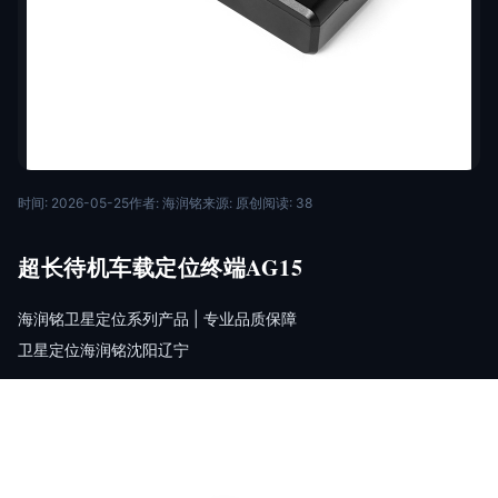
时间: 2026-05-25
作者: 海润铭
来源: 原创
阅读: 38
超长待机⻋载定位终端AG15
海润铭卫星定位系列产品 | 专业品质保障
卫星定位
海润铭
沈阳
辽宁