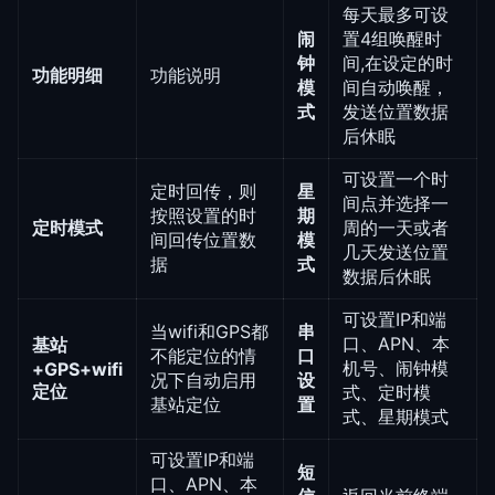
每天最多可设
闹
置4组唤醒时
钟
间,在设定的时
功能明细
功能说明
模
间⾃动唤醒，
式
发送位置数据
后休眠
可设置⼀个时
定时回传，则
星
间点并选择⼀
按照设置的时
期
定时模式
周的⼀天或者
间回传位置数
模
⼏天发送位置
据
式
数据后休眠
可设置IP和端
当wifi和GPS都
串
⼝、APN、本
基站
不能定位的情
⼝
机号、闹钟模
+GPS+wifi
况下⾃动启⽤
设
定位
式、定时模
基站定位
置
式、星期模式
可设置IP和端
短
⼝、APN、本