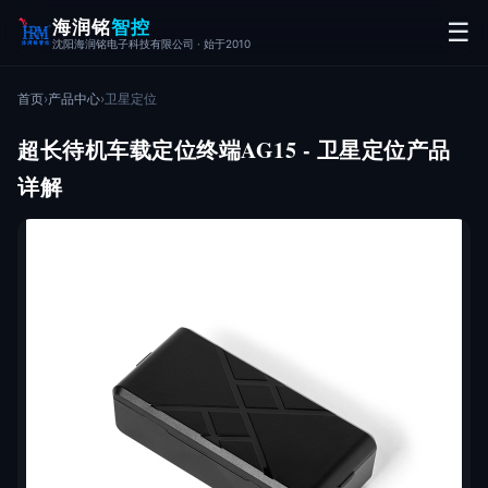
海润铭
智控
☰
沈阳海润铭电子科技有限公司 · 始于2010
首页
›
产品中心
›
卫星定位
超长待机⻋载定位终端AG15 - 卫星定位产品
详解