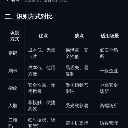
二、识别方式对比
识别
优点
缺点
适用场景
方式
成本低、无需
易泄露、安
低安全场
密码
卡片
全性低
所
成本低、使用
易丢失、易
刷卡
一般企业
方便
复制
安全性高、无
受手指状态
中高安全
指纹
需携带
影响
场所
非接触、便捷
人脸
受光线影响
高端场所
高效
二维
临时授权、访
需手机支持
访客管理
码
客管理