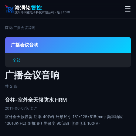
海润铭
智控
☰
沈阳海润铭电子科技有限公司 · 始于2010
首页
›
广播会议音响
广播会议音响
全部
广播会议音响
共 2 条
音柱-室外全天候防水 HRM
2011-06-07
阅读 71
室外全天候设备 功率 40(W) 外形尺寸 151*125*618(mm) 频率响应
13016K(Hz) 阻抗 8() 灵敏度 90(dB) 电源电压 100(V)